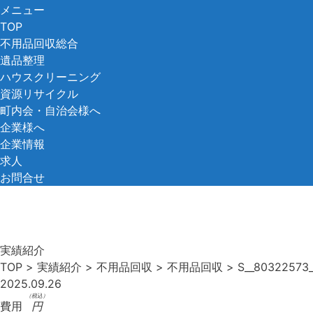
コ
メニュー
ン
TOP
テ
不用品回収総合
ン
遺品整理
ツ
ハウスクリーニング
へ
資源リサイクル
ス
町内会・自治会様へ
キ
企業様へ
ッ
企業情報
プ
求人
お問合せ
実績紹介
TOP
>
実績紹介
>
不用品回収
>
不用品回収
>
S__80322573
2025.09.26
（税込）
費用
円