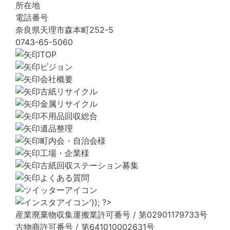
所在地
電話番号
奈良県天理市森本町252-5
0743-65-5060
TOP
ビジョン
会社概要
古紙リサイクル
金属リサイクル
不用品回収総合
遺品整理
町内会・自治会様
工場・企業様
古紙回収ステーション募集
よくある質問
産業廃棄物収集運搬業許可番号 / 第02901179733号
古物商許可番号 / 第641010002631号