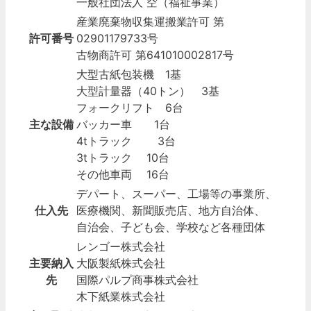
一般社団法人 空（福祉事業）
産業廃棄物収集運搬業許可 第
許可番号
02901179733号
古物商許可 第641010002817号
大型古紙包装機 1基
大型計量器（40トン） 3基
フォークリフト 6台
主な設備
バッカー車 1台
4tトラック 3台
3tトラック 10台
その他車両 16台
デパート、スーパー、工場等の事業所、
仕入先
医療機関、新聞販売店、地方自治体、
自治会、子ども会、学校など各種団体
レンゴー株式会社
主要納入
大阪製紙株式会社
先
国際パルプ商事株式会社
木下紙業株式会社