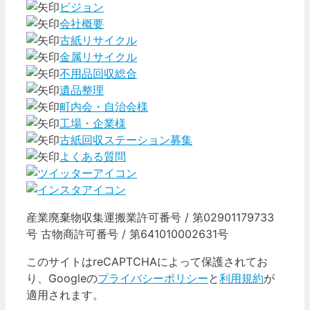
ビジョン
会社概要
古紙リサイクル
金属リサイクル
不用品回収総合
遺品整理
町内会・自治会様
工場・企業様
古紙回収ステーション募集
よくある質問
産業廃棄物収集運搬業許可番号 / 第02901179733
号 古物商許可番号 / 第641010002631号
このサイトはreCAPTCHAによって保護されてお
り、Googleの
プライバシーポリシー
と
利用規約
が
適用されます。