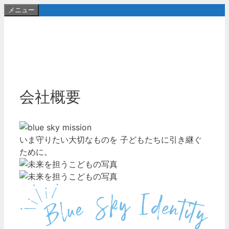
コ
メニュー
ン
テ
ン
ツ
へ
ス
会社概要
キ
ッ
プ
いま守りたい大切なものを 子どもたちに引き継ぐ
ために。