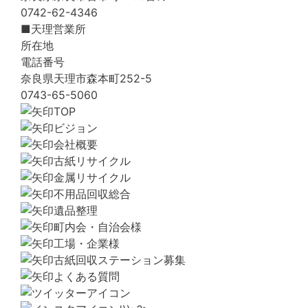
0742-62-4346
■天理営業所
所在地
電話番号
奈良県天理市森本町252-5
0743-65-5060
TOP
ビジョン
会社概要
古紙リサイクル
金属リサイクル
不用品回収総合
遺品整理
町内会・自治会様
工場・企業様
古紙回収ステーション募集
よくある質問