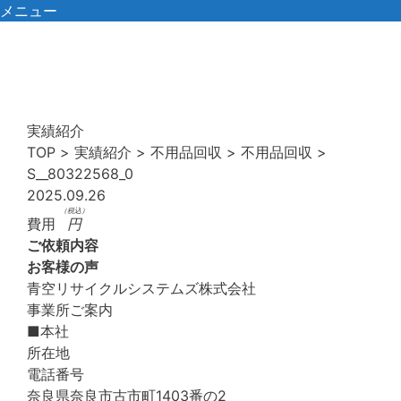
コ
メニュー
ン
テ
ン
ツ
へ
実績紹介
ス
TOP
>
実績紹介
>
不用品回収
>
不用品回収
>
キ
S__80322568_0
ッ
2025.09.26
プ
（税込）
費用
円
ご依頼内容
お客様の声
青空リサイクルシステムズ株式会社
事業所ご案内
■本社
所在地
電話番号
奈良県奈良市古市町1403番の2