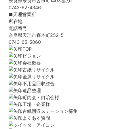
奈良県奈良市古市町1403番の2
0742-62-4346
■天理営業所
所在地
電話番号
奈良県天理市森本町252-5
0743-65-5060
TOP
ビジョン
会社概要
古紙リサイクル
金属リサイクル
不用品回収総合
遺品整理
町内会・自治会様
工場・企業様
古紙回収ステーション募集
よくある質問