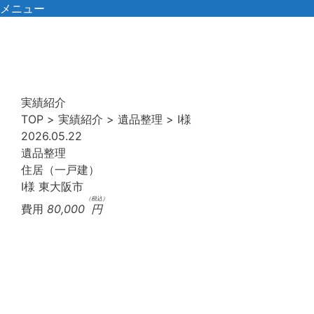
コ
メニュー
ン
テ
ン
ツ
へ
実績紹介
ス
TOP
>
実績紹介
>
遺品整理
>
I様
キ
2026.05.22
ッ
遺品整理
プ
住居（一戸建）
I様
東大阪市
（税込）
費用
80,000
円