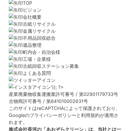
TOP
ビジョン
会社概要
古紙リサイクル
金属リサイクル
不用品回収総合
遺品整理
町内会・自治会様
工場・企業様
古紙回収ステーション募集
よくある質問
産業廃棄物収集運搬業許可番号 / 第02901179733号
古物商許可番号 / 第641010002631号
このサイトはreCAPTCHAによって保護されており、
Googleの
プライバシーポリシー
と
利用規約
が適用さ
れます。
株式会社長河の「あおぞらクリーン」は、当社とは一