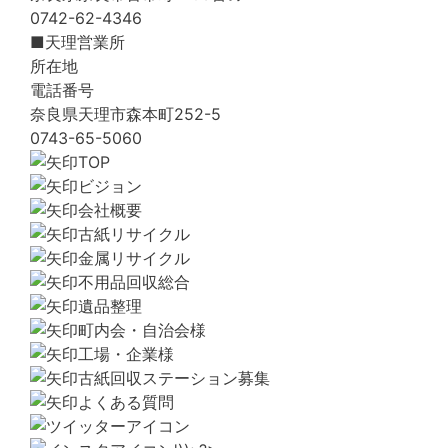
0742-62-4346
■天理営業所
所在地
電話番号
奈良県天理市森本町252-5
0743-65-5060
TOP
ビジョン
会社概要
古紙リサイクル
金属リサイクル
不用品回収総合
遺品整理
町内会・自治会様
工場・企業様
古紙回収ステーション募集
よくある質問