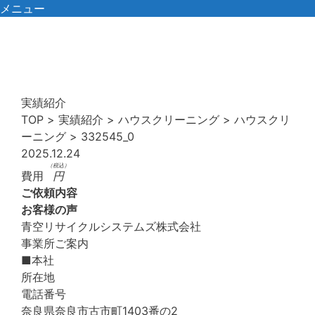
コ
メニュー
ン
テ
ン
ツ
へ
実績紹介
ス
TOP
>
実績紹介
>
ハウスクリーニング
>
ハウスクリ
キ
ーニング
>
332545_0
ッ
2025.12.24
プ
（税込）
費用
円
ご依頼内容
お客様の声
青空リサイクルシステムズ株式会社
事業所ご案内
■本社
所在地
電話番号
奈良県奈良市古市町1403番の2