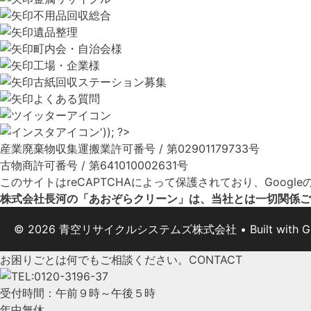
不用品回収総合
遺品整理
町内会・自治会様
工場・企業様
古紙回収ステーション募集
よくある質問
産業廃棄物収集運搬業許可番号 / 第02901179733号
古物商許可番号 / 第641010002631号
このサイトはreCAPTCHAによって保護されており、Google
株式会社長河の「あおぞらクリーン」は、当社とは一切関係ご
© 2026 青空リサイクルシステムズ株式会社
• Built with
G
お困りごとは何でもご相談ください。
CONTACT
受付時間：午前９時～午後５時
年中無休