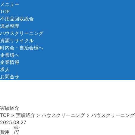
コ
メニュー
ン
TOP
テ
不用品回収総合
ン
遺品整理
ツ
ハウスクリーニング
へ
資源リサイクル
ス
町内会・自治会様へ
キ
企業様へ
ッ
企業情報
プ
求人
お問合せ
実績紹介
TOP
>
実績紹介
>
ハウスクリーニング
>
ハウスクリーニング
2025.08.27
（税込）
費用
円