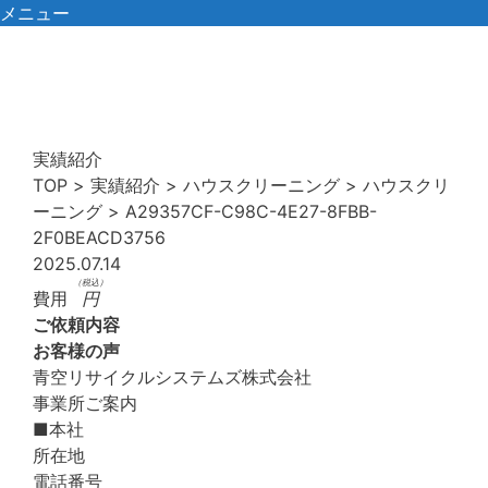
コ
メニュー
ン
テ
ン
ツ
へ
実績紹介
ス
TOP
>
実績紹介
>
ハウスクリーニング
>
ハウスクリ
キ
ーニング
>
A29357CF-C98C-4E27-8FBB-
ッ
2F0BEACD3756
プ
2025.07.14
（税込）
費用
円
ご依頼内容
お客様の声
青空リサイクルシステムズ株式会社
事業所ご案内
■本社
所在地
電話番号