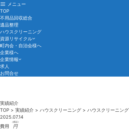
コ
メニュー
ン
TOP
テ
不用品回収総合
ン
遺品整理
ツ
ハウスクリーニング
へ
資源リサイクル
ス
町内会・自治会様へ
キ
企業様へ
ッ
企業情報
プ
求人
お問合せ
実績紹介
TOP
>
実績紹介
>
ハウスクリーニング
>
ハウスクリーニング
2025.07.14
（税込）
費用
円