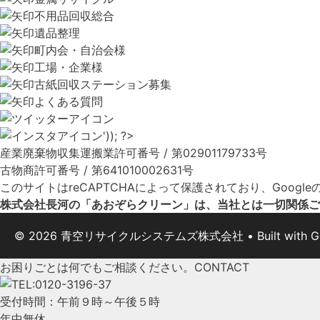
不用品回収総合
遺品整理
町内会・自治会様
工場・企業様
古紙回収ステーション募集
よくある質問
産業廃棄物収集運搬業許可番号 / 第02901179733号
古物商許可番号 / 第641010002631号
このサイトはreCAPTCHAによって保護されており、Google
株式会社長河の「あおぞらクリーン」は、当社とは一切関係ご
© 2026 青空リサイクルシステムズ株式会社
• Built with
G
お困りごとは何でもご相談ください。
CONTACT
受付時間：午前９時～午後５時
年中無休