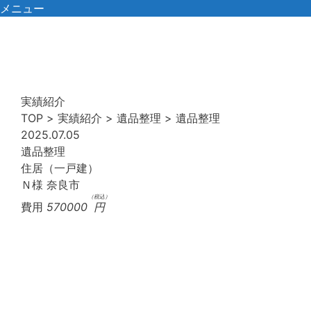
コ
メニュー
ン
テ
ン
ツ
へ
実績紹介
ス
TOP
>
実績紹介
>
遺品整理
>
遺品整理
キ
2025.07.05
ッ
遺品整理
プ
住居（一戸建）
Ｎ様
奈良市
（税込）
費用
570000
円