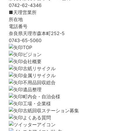
0742-62-4346
■天理営業所
所在地
電話番号
奈良県天理市森本町252-5
0743-65-5060
TOP
ビジョン
会社概要
古紙リサイクル
金属リサイクル
不用品回収総合
遺品整理
町内会・自治会様
工場・企業様
古紙回収ステーション募集
よくある質問