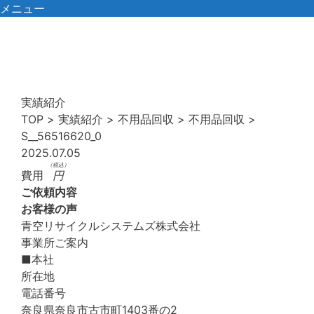
コ
メニュー
ン
テ
ン
ツ
へ
実績紹介
ス
TOP
>
実績紹介
>
不用品回収
>
不用品回収
>
キ
S__56516620_0
ッ
2025.07.05
プ
（税込）
費用
円
ご依頼内容
お客様の声
青空リサイクルシステムズ株式会社
事業所ご案内
■本社
所在地
電話番号
奈良県奈良市古市町1403番の2