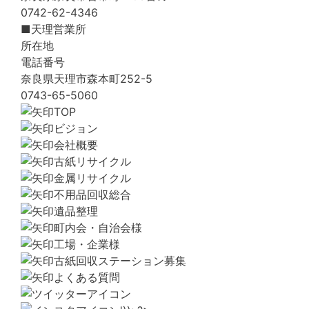
0742-62-4346
■天理営業所
所在地
電話番号
奈良県天理市森本町252-5
0743-65-5060
TOP
ビジョン
会社概要
古紙リサイクル
金属リサイクル
不用品回収総合
遺品整理
町内会・自治会様
工場・企業様
古紙回収ステーション募集
よくある質問