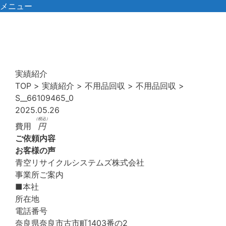
コ
メニュー
ン
テ
ン
ツ
へ
実績紹介
ス
TOP
>
実績紹介
>
不用品回収
>
不用品回収
>
キ
S__66109465_0
ッ
2025.05.26
プ
（税込）
費用
円
ご依頼内容
お客様の声
青空リサイクルシステムズ株式会社
事業所ご案内
■本社
所在地
電話番号
奈良県奈良市古市町1403番の2