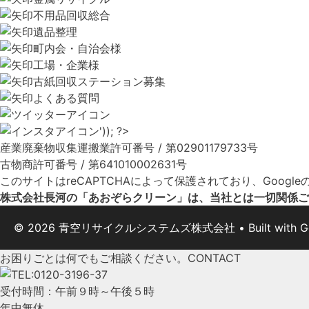
不用品回収総合
遺品整理
町内会・自治会様
工場・企業様
古紙回収ステーション募集
よくある質問
産業廃棄物収集運搬業許可番号 / 第02901179733号
古物商許可番号 / 第641010002631号
このサイトはreCAPTCHAによって保護されており、Google
株式会社長河の「あおぞらクリーン」は、当社とは一切関係ご
© 2026 青空リサイクルシステムズ株式会社
• Built with
G
お困りごとは何でもご相談ください。
CONTACT
受付時間：午前９時～午後５時
年中無休