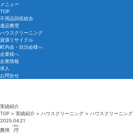
コ
メニュー
ン
TOP
テ
不用品回収総合
ン
遺品整理
ツ
ハウスクリーニング
へ
資源リサイクル
ス
町内会・自治会様へ
キ
企業様へ
ッ
企業情報
プ
求人
お問合せ
実績紹介
TOP
>
実績紹介
>
ハウスクリーニング
>
ハウスクリーニング
2025.04.21
（税込）
費用
円