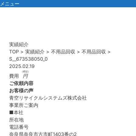
コ
メニュー
ン
テ
ン
ツ
へ
実績紹介
ス
TOP
>
実績紹介
>
不用品回収
>
不用品回収
>
キ
S__673538050_0
ッ
2025.02.19
プ
（税込）
費用
円
ご依頼内容
お客様の声
青空リサイクルシステムズ株式会社
事業所ご案内
■本社
所在地
電話番号
奈良県奈良市古市町1403番の2