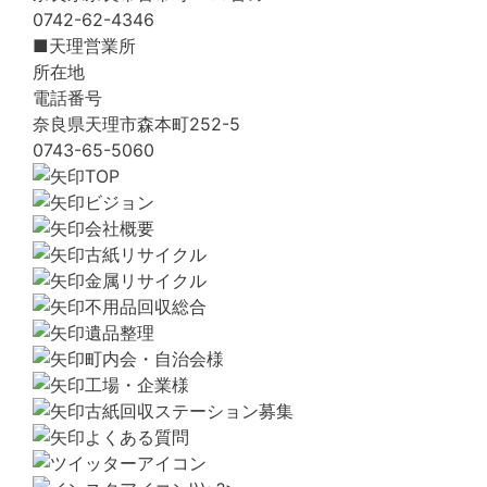
0742-62-4346
■天理営業所
所在地
電話番号
奈良県天理市森本町252-5
0743-65-5060
TOP
ビジョン
会社概要
古紙リサイクル
金属リサイクル
不用品回収総合
遺品整理
町内会・自治会様
工場・企業様
古紙回収ステーション募集
よくある質問