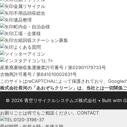
金属リサイクル
不用品回収総合
遺品整理
町内会・自治会様
工場・企業様
古紙回収ステーション募集
よくある質問
産業廃棄物収集運搬業許可番号 / 第02901179733号
古物商許可番号 / 第641010002631号
このサイトはreCAPTCHAによって保護されており、Google
株式会社長河の「あおぞらクリーン」は、当社とは一切関係ご
© 2026 青空リサイクルシステムズ株式会社
• Built with
G
お困りごとは何でもご相談ください。
CONTACT
受付時間：午前９時～午後５時