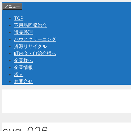
コ
メニュー
ン
TOP
テ
不用品回収総合
ン
遺品整理
ツ
ハウスクリーニング
へ
資源リサイクル
ス
町内会・自治会様へ
キ
企業様へ
ッ
企業情報
プ
求人
お問合せ