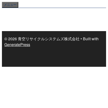
コ
メニュー
ン
テ
ン
ツ
へ
© 2026 青空リサイクルシステムズ株式会社
• Built with
ス
GeneratePress
キ
ッ
プ