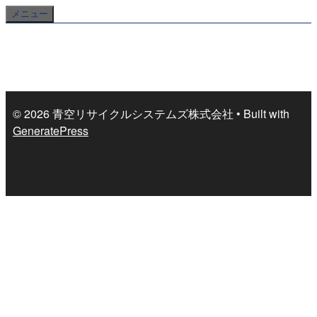
コ
メニュー
ン
テ
ン
ツ
へ
© 2026 青空リサイクルシステムズ株式会社
• Built with
ス
GeneratePress
キ
ッ
プ