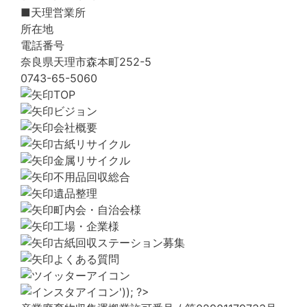
■天理営業所
所在地
電話番号
奈良県天理市森本町252-5
0743-65-5060
TOP
ビジョン
会社概要
古紙リサイクル
金属リサイクル
不用品回収総合
遺品整理
町内会・自治会様
工場・企業様
古紙回収ステーション募集
よくある質問