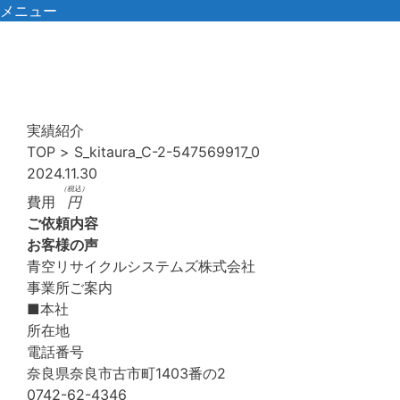
コ
メニュー
ン
テ
ン
ツ
へ
実績紹介
ス
TOP
>
S_kitaura_C-2-547569917_0
キ
2024.11.30
ッ
（税込）
費用
円
プ
ご依頼内容
お客様の声
青空リサイクルシステムズ株式会社
事業所ご案内
■本社
所在地
電話番号
奈良県奈良市古市町1403番の2
0742-62-4346