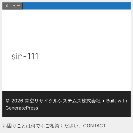
コ
メニュー
ン
テ
ン
ツ
へ
ス
sin-111
キ
ッ
プ
© 2026 青空リサイクルシステムズ株式会社
• Built with
GeneratePress
お困りごとは何でもご相談ください。
CONTACT