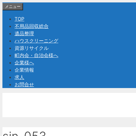
コ
メニュー
ン
TOP
テ
不用品回収総合
ン
遺品整理
ツ
ハウスクリーニング
へ
資源リサイクル
ス
町内会・自治会様へ
キ
企業様へ
ッ
企業情報
プ
求人
お問合せ