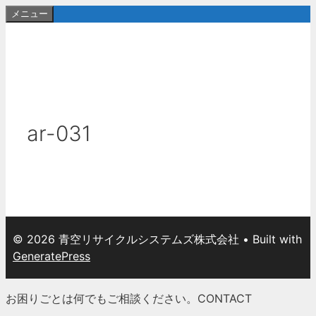
コ
メニュー
ン
テ
ン
ツ
へ
ス
ar-031
キ
ッ
プ
© 2026 青空リサイクルシステムズ株式会社
• Built with
GeneratePress
お困りごとは何でもご相談ください。
CONTACT