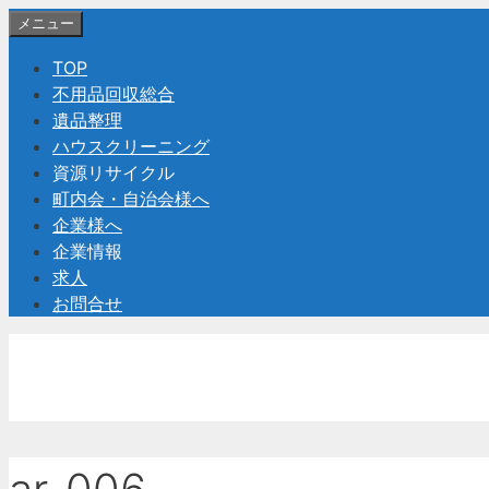
コ
メニュー
ン
TOP
テ
不用品回収総合
ン
遺品整理
ツ
ハウスクリーニング
へ
資源リサイクル
ス
町内会・自治会様へ
キ
企業様へ
ッ
企業情報
プ
求人
お問合せ