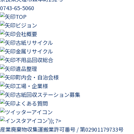
0743-65-5060
TOP
ビジョン
会社概要
古紙リサイクル
金属リサイクル
不用品回収総合
遺品整理
町内会・自治会様
工場・企業様
古紙回収ステーション募集
よくある質問
産業廃棄物収集運搬業許可番号 / 第02901179733号