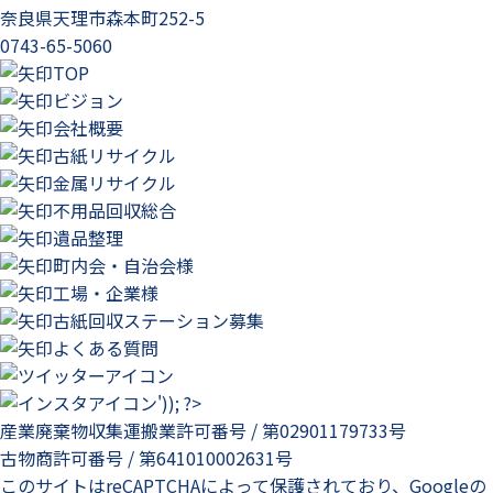
奈良県天理市森本町252-5
0743-65-5060
TOP
ビジョン
会社概要
古紙リサイクル
金属リサイクル
不用品回収総合
遺品整理
町内会・自治会様
工場・企業様
古紙回収ステーション募集
よくある質問
産業廃棄物収集運搬業許可番号 / 第02901179733号
古物商許可番号 / 第641010002631号
このサイトはreCAPTCHAによって保護されており、Googleの