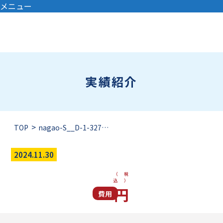
コ
メニュー
ン
テ
ン
ツ
へ
実績紹介
ス
キ
ッ
プ
>
TOP
nagao-S__D-1-32735292_0
2024.11.30
（税
込）
円
費用