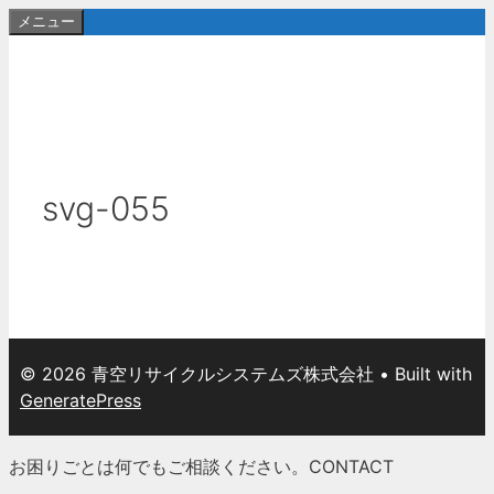
コ
メニュー
ン
テ
ン
ツ
へ
ス
svg-055
キ
ッ
プ
© 2026 青空リサイクルシステムズ株式会社
• Built with
GeneratePress
お困りごとは何でもご相談ください。
CONTACT