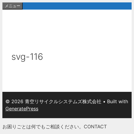
コ
メニュー
ン
テ
ン
ツ
へ
ス
svg-116
キ
ッ
プ
© 2026 青空リサイクルシステムズ株式会社
• Built with
GeneratePress
お困りごとは何でもご相談ください。
CONTACT