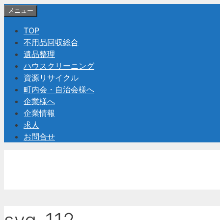
コ
メニュー
ン
TOP
テ
不用品回収総合
ン
遺品整理
ツ
ハウスクリーニング
へ
資源リサイクル
ス
町内会・自治会様へ
キ
企業様へ
ッ
企業情報
プ
求人
お問合せ