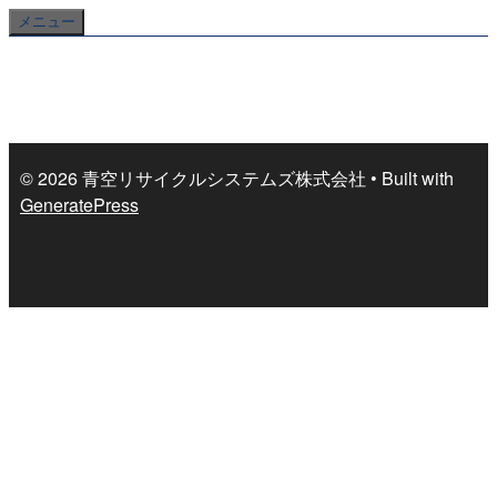
コ
メニュー
ン
テ
ン
ツ
へ
© 2026 青空リサイクルシステムズ株式会社
• Built with
ス
GeneratePress
キ
ッ
プ