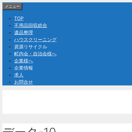
コ
メニュー
ン
TOP
テ
不用品回収総合
ン
遺品整理
ツ
ハウスクリーニング
へ
資源リサイクル
ス
町内会・自治会様へ
キ
企業様へ
ッ
企業情報
プ
求人
お問合せ