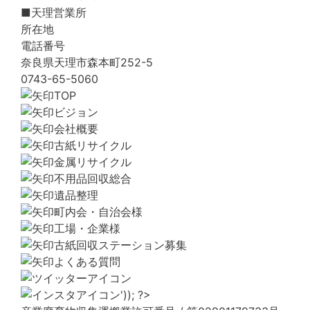
■天理営業所
所在地
電話番号
奈良県天理市森本町252-5
0743-65-5060
TOP
ビジョン
会社概要
古紙リサイクル
金属リサイクル
不用品回収総合
遺品整理
町内会・自治会様
工場・企業様
古紙回収ステーション募集
よくある質問