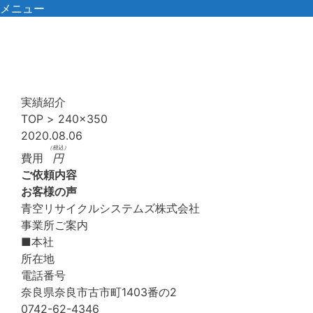
コ
メニュー
ン
テ
ン
ツ
へ
実績紹介
ス
TOP
>
240×350
キ
2020.08.06
ッ
（税込）
費用
円
プ
ご依頼内容
お客様の声
青空リサイクルシステムズ株式会社
事業所ご案内
■本社
所在地
電話番号
奈良県奈良市古市町1403番の2
0742-62-4346