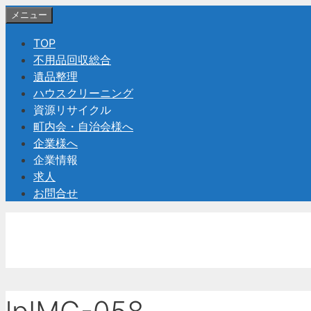
コ
メニュー
ン
TOP
テ
不用品回収総合
ン
遺品整理
ツ
ハウスクリーニング
へ
資源リサイクル
ス
町内会・自治会様へ
キ
企業様へ
ッ
企業情報
プ
求人
お問合せ