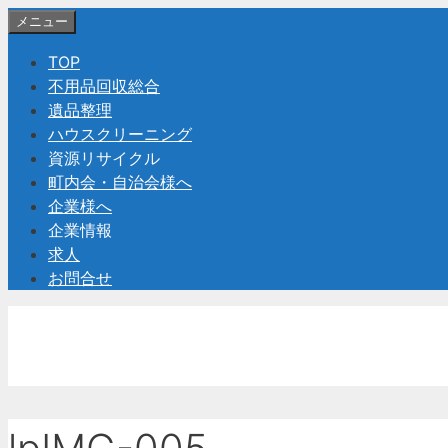
コ
メニュー
ン
TOP
テ
不用品回収総合
ン
遺品整理
ツ
ハウスクリーニング
へ
資源リサイクル
ス
町内会・自治会様へ
キ
企業様へ
ッ
企業情報
プ
求人
お問合せ