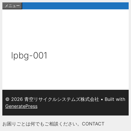
コ
メニュー
ン
テ
ン
ツ
へ
ス
lpbg-001
キ
ッ
プ
© 2026 青空リサイクルシステムズ株式会社
• Built with
GeneratePress
お困りごとは何でもご相談ください。
CONTACT