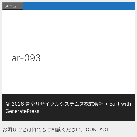
コ
メニュー
ン
テ
ン
ツ
へ
ス
ar-093
キ
ッ
プ
© 2026 青空リサイクルシステムズ株式会社
• Built with
GeneratePress
お困りごとは何でもご相談ください。
CONTACT