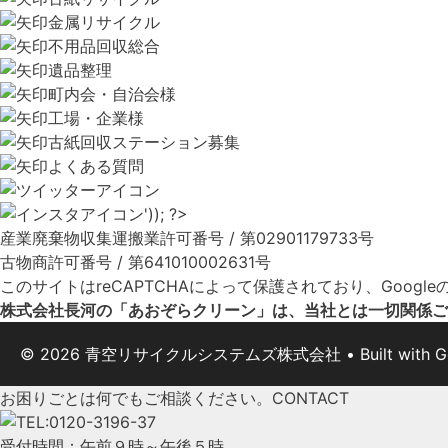
金属リサイクル
不用品回収総合
遺品整理
町内会・自治会様
工場・企業様
古紙回収ステーション募集
よくある質問
産業廃棄物収集運搬業許可番号 / 第02901179733号
古物商許可番号 / 第641010002631号
このサイトはreCAPTCHAによって保護されており、Google
株式会社長河の「あおぞらクリーン」は、当社とは一切関係ご
© 2026 青空リサイクルシステムズ株式会社
• Built with
G
お困りごとは何でもご相談ください。
CONTACT
受付時間：午前９時～午後５時