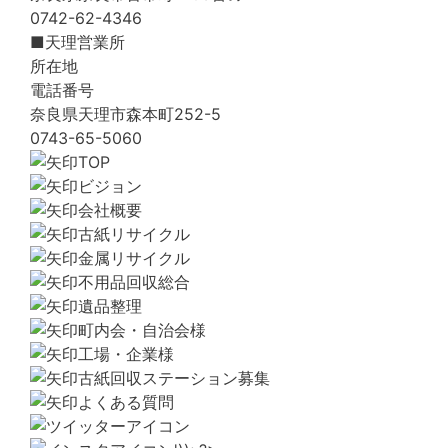
0742-62-4346
■天理営業所
所在地
電話番号
奈良県天理市森本町252-5
0743-65-5060
TOP
ビジョン
会社概要
古紙リサイクル
金属リサイクル
不用品回収総合
遺品整理
町内会・自治会様
工場・企業様
古紙回収ステーション募集
よくある質問