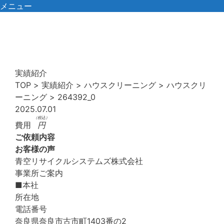
コ
メニュー
ン
テ
ン
ツ
へ
実績紹介
ス
TOP
>
実績紹介
>
ハウスクリーニング
>
ハウスクリ
キ
ーニング
>
264392_0
ッ
2025.07.01
プ
（税込）
費用
円
ご依頼内容
お客様の声
青空リサイクルシステムズ株式会社
事業所ご案内
■本社
所在地
電話番号
奈良県奈良市古市町1403番の2