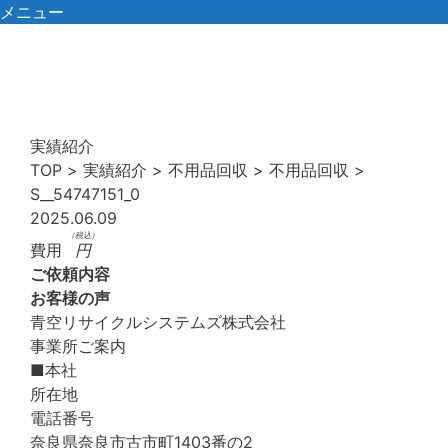
コ
メニュー
ン
テ
ン
ツ
へ
実績紹介
ス
TOP
>
実績紹介
>
不用品回収
>
不用品回収
>
キ
S__54747151_0
ッ
2025.06.09
プ
（税込）
費用
円
ご依頼内容
お客様の声
青空リサイクルシステムズ株式会社
事業所ご案内
■本社
所在地
電話番号
奈良県奈良市古市町1403番の2