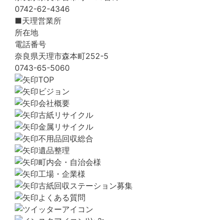
0742-62-4346
■天理営業所
所在地
電話番号
奈良県天理市森本町252-5
0743-65-5060
TOP
ビジョン
会社概要
古紙リサイクル
金属リサイクル
不用品回収総合
遺品整理
町内会・自治会様
工場・企業様
古紙回収ステーション募集
よくある質問