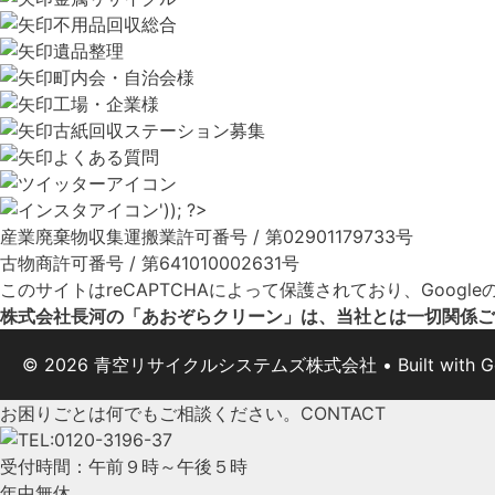
不用品回収総合
遺品整理
町内会・自治会様
工場・企業様
古紙回収ステーション募集
よくある質問
産業廃棄物収集運搬業許可番号 / 第02901179733号
古物商許可番号 / 第641010002631号
このサイトはreCAPTCHAによって保護されており、Google
株式会社長河の「あおぞらクリーン」は、当社とは一切関係ご
© 2026 青空リサイクルシステムズ株式会社
• Built with
G
お困りごとは何でもご相談ください。
CONTACT
受付時間：午前９時～午後５時
年中無休