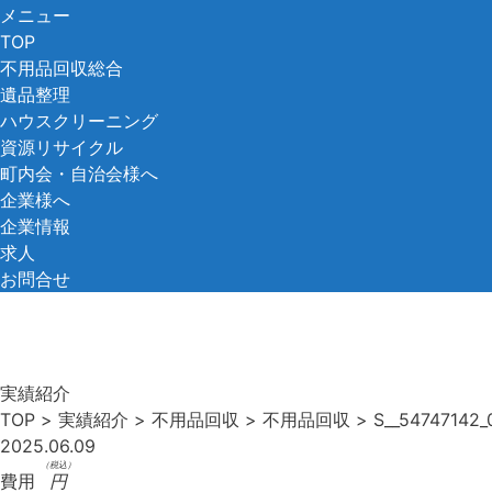
コ
メニュー
ン
TOP
テ
不用品回収総合
ン
遺品整理
ツ
ハウスクリーニング
へ
資源リサイクル
ス
町内会・自治会様へ
キ
企業様へ
ッ
企業情報
プ
求人
お問合せ
実績紹介
TOP
>
実績紹介
>
不用品回収
>
不用品回収
>
S__54747142_
2025.06.09
（税込）
費用
円