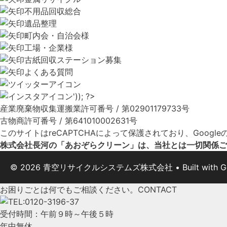
不用品回収総合
遺品整理
町内会・自治会様
工場・企業様
古紙回収ステーション募集
よくある質問
産業廃棄物収集運搬業許可番号 / 第02901179733号
古物商許可番号 / 第641010002631号
このサイトはreCAPTCHAによって保護されており、Google
株式会社長河の「あおぞらクリーン」は、当社とは一切関係ご
© 2026 青空リサイクルシステムズ株式会社
• Built with
G
お困りごとは何でもご相談ください。
CONTACT
受付時間：午前９時～午後５時
年中無休