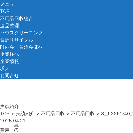
コ
メニュー
ン
TOP
テ
不用品回収総合
ン
遺品整理
ツ
ハウスクリーニング
へ
資源リサイクル
ス
町内会・自治会様へ
キ
企業様へ
ッ
企業情報
プ
求人
お問合せ
実績紹介
TOP
>
実績紹介
>
不用品回収
>
不用品回収
>
S__63561740_
2025.04.21
（税込）
費用
円