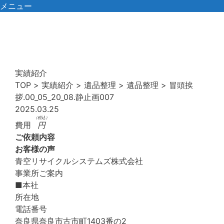
コ
メニュー
ン
テ
ン
ツ
へ
実績紹介
ス
TOP
>
実績紹介
>
遺品整理
>
遺品整理
>
冒頭挨
キ
拶.00_05_20_08.静止画007
ッ
2025.03.25
プ
（税込）
費用
円
ご依頼内容
お客様の声
青空リサイクルシステムズ株式会社
事業所ご案内
■本社
所在地
電話番号
奈良県奈良市古市町1403番の2