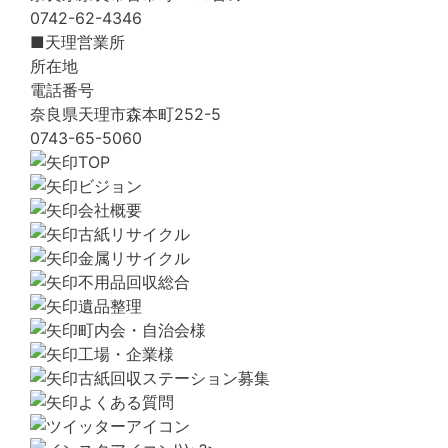
0742-62-4346
■天理営業所
所在地
電話番号
奈良県天理市森本町252-5
0743-65-5060
TOP
ビジョン
会社概要
古紙リサイクル
金属リサイクル
不用品回収総合
遺品整理
町内会・自治会様
工場・企業様
古紙回収ステーション募集
よくある質問