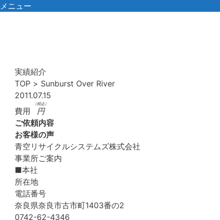
コ
メニュー
ン
テ
ン
ツ
へ
実績紹介
ス
TOP
>
Sunburst Over River
キ
2011.07.15
ッ
（税込）
費用
円
プ
ご依頼内容
お客様の声
青空リサイクルシステムズ株式会社
事業所ご案内
■本社
所在地
電話番号
奈良県奈良市古市町1403番の2
0742-62-4346