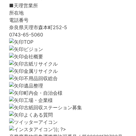
■天理営業所
所在地
電話番号
奈良県天理市森本町252-5
0743-65-5060
TOP
ビジョン
会社概要
古紙リサイクル
金属リサイクル
不用品回収総合
遺品整理
町内会・自治会様
工場・企業様
古紙回収ステーション募集
よくある質問