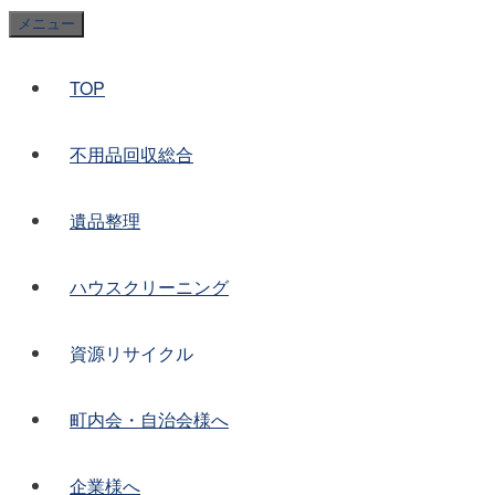
コ
メニュー
ン
テ
TOP
ン
ツ
へ
不用品回収総合
ス
キ
遺品整理
ッ
プ
ハウスクリーニング
資源リサイクル
町内会・自治会様へ
企業様へ